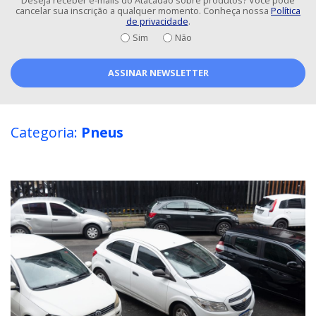
Deseja receber e-mails do Atacadão sobre produtos? Você pode
cancelar sua inscrição a qualquer momento. Conheça nossa
Política
de privacidade
.
Sim
Não
ASSINAR NEWSLETTER
Categoria:
Pneus