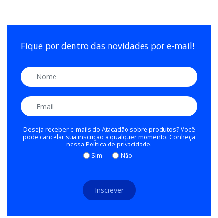
Fique por dentro das novidades por e-mail!
Nome
Email
Deseja receber e-mails do Atacadão sobre produtos? Você
pode cancelar sua inscrição a qualquer momento. Conheça
nossa
Política de privacidade
.
Sim
Não
Inscrever