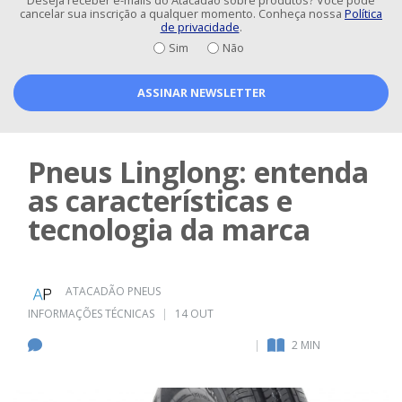
Deseja receber e-mails do Atacadão sobre produtos? Você pode
cancelar sua inscrição a qualquer momento. Conheça nossa
Política
de privacidade
.
Sim
Não
ASSINAR NEWSLETTER
Pneus Linglong: entenda
as características e
tecnologia da marca
ATACADÃO PNEUS
INFORMAÇÕES TÉCNICAS
14 OUT
2
MIN